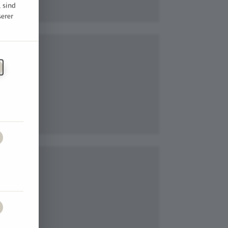
, sind
serer