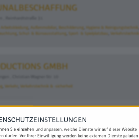
NALBESCHAFFUNG
n , Reinhardtstraße 31
 Arbeitskleidung
Außenmobiliar
Beschilderung
Hygiene & Reinigungstechnik
euchtung
Schul- & Büroausstattung
Sport- & Spielplatzbau
Verkehrstechnik
DUCTIONS GMBH
gen , Christian-Wagner-Str. 10
ng
Verkehr
Verkehrstechnik & -sicherheit
X GMBH
ENSCHUTZEINSTELLUNGEN
nnen Sie einsehen und anpassen, welche Dienste wir auf dieser Website
n , Hasselholzer Weg 13
en dürfen. Vor Ihrer Einwilligung werden keine externen Dienste geladen
stechnik & -sicherheit