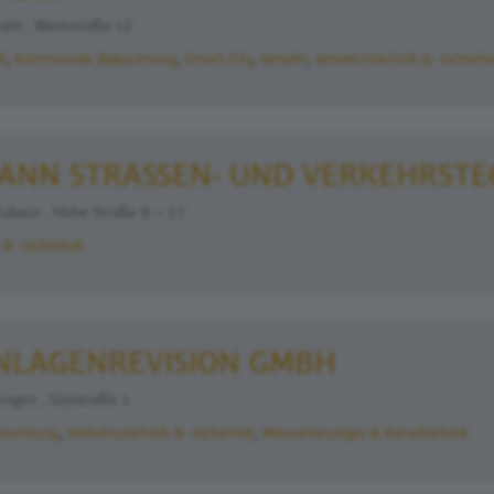
ath , Weststraße 12
ft
Kommunale Beleuchtung
Smart City
Verkehr
Verkehrstechnik & -sicherhe
ANN STRASSEN- UND VERKEHRSTE
baur , Hohe Straße 9 – 17
& -sicherheit
NLAGENREVISION GMBH
ngen , Südstraße 1
euchtung
Verkehrstechnik & -sicherheit
Wasserversorger & Kanaltechnik