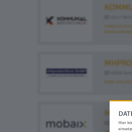
KOMMU
10117 Berli
Arbeitsschutz &
Kommunale Bel
MHPRO
70839 Gerlin
Public Consulti
MOBAI
DAT
Hier kö
52074 Aache
einsetz
Verkehr
Verkehr