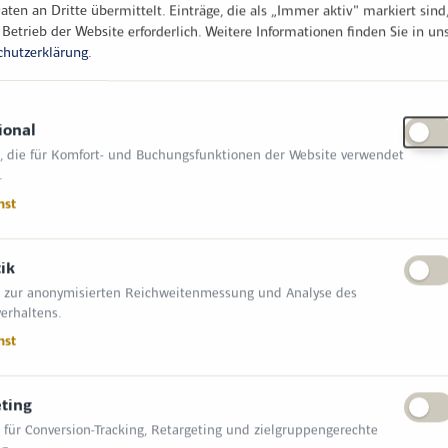
aten an Dritte übermittelt. Einträge, die als „Immer aktiv" markiert sind
 Betrieb der Website erforderlich.
Weitere Informationen finden Sie in un
chutzerklärung
.
IA GMBH
ional
aden , Rostocker Straße 10
, die für Komfort- und Buchungsfunktionen der Website verwendet
ik
Metalltechnik
Verkehrstechnik & -sicherheit
.
nst
tik
 zur anonymisierten Reichweitenmessung und Analyse des
erhaltens.
IA GMBH
nst
aden , Rostocker Str. 10
ik
Metalltechnik
Verkehrstechnik & -sicherheit
ting
 für Conversion-Tracking, Retargeting und zielgruppengerechte