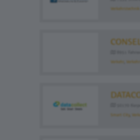
Verkehrstechnik 
CONSE
8951 Fahrwe
Verkehr
Verkehr
DATACO
50170 Kerpen
Smart City
Verk