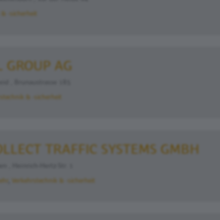
& -sicherheit
L GROUP AG
id , Brunaustrasse 185
stechnik & -sicherheit
LLECT TRAFFIC SYSTEMS GMBH
 , Heinrich-Hertz-Str. 1
ehr
Verkehrstechnik & -sicherheit