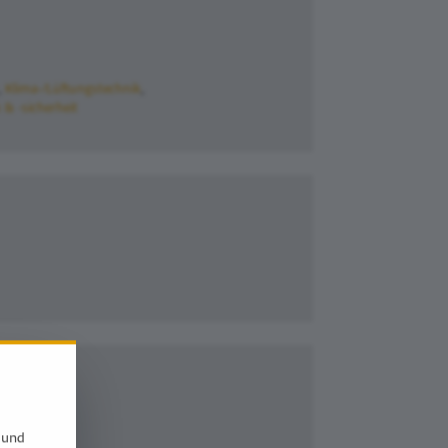
Klima-/Lüftungstechnik
 & -sicherheit
 und