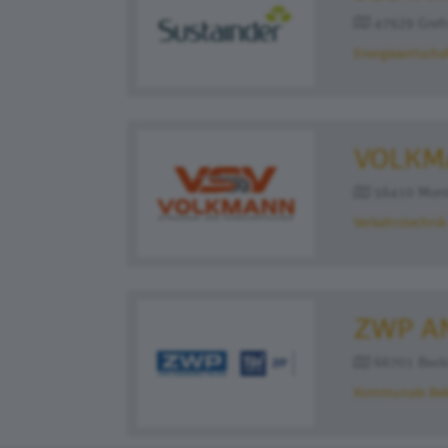
47929 Grefr
Energiewirtscha
VOLKM
56410 Monta
Verkehrstechnik 
ZWP A
66701 Becki
Kommunale Bel